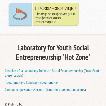
Начал
Конта
Laboratory for Youth Social
Entrepreneurship "Hot Zone"
Creation of a Laboratory for Youth Social Entrepreneurship (PowerPoint
presentation)
Предприемач... Социален предприемач
Социално предриемачество - феномен, реалност, практика
© Profinfo.bg